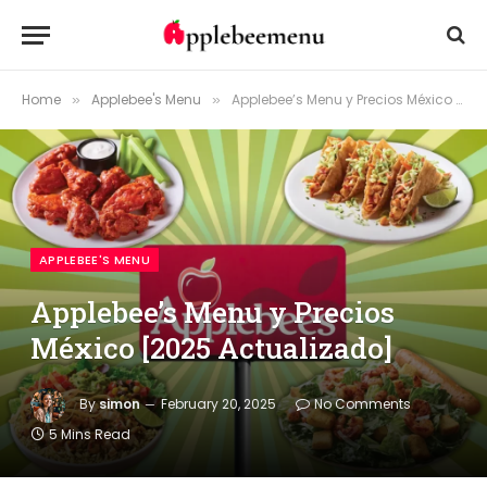
Home
Applebee's Menu
Applebee’s Menu y Precios México [2025 Actualizado]
»
»
APPLEBEE'S MENU
Applebee’s Menu y Precios
México [2025 Actualizado]
By
simon
February 20, 2025
No Comments
5 Mins Read