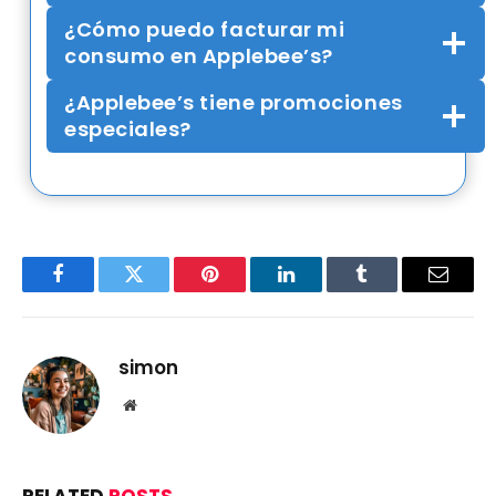
¿Cómo puedo facturar mi
consumo en Applebee’s?
¿Applebee’s tiene promociones
especiales?
Facebook
Twitter
Pinterest
LinkedIn
Tumblr
Email
simon
Website