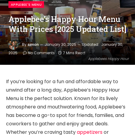
APPLEBEE'S MENU
Applebee’s Happy Hour Menu
With Prices [2025 Updated List]
By
simon
January 30, 2025
Updated:
January 30,
2025
No Comments
7 Mins Read
Applebees Happy Hour
If you’re looking for a fun and affordable way to
unwind after a long day, Applebee’s Happy Hour
Menu is the perfect solution. Known for its lively
atmosphere and mouthwatering food, Applebee’s
has become a go-to spot for friends, families, and
coworkers to gather and enjoy great deals.
Whether you’re craving tasty
appetizers
or